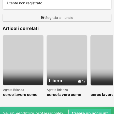
Utente non registrato
Segnala annuncio
Articoli correlati
Libero
1
Agrate Brianza
Agrate Brianza
cerco lavoro come
cerco lavoro come
cerco lavor
fattorino
commesso addetto
fattorino
reparti
Sei un venditore professionale?
Creare un account