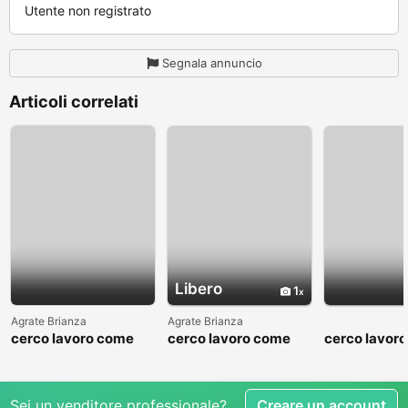
Utente non registrato
Segnala annuncio
Articoli correlati
Libero
1
Agrate Brianza
Agrate Brianza
cerco lavoro come
cerco lavoro come
cerco lavor
fattorino
commesso addetto
fattorino
reparti
Sei un venditore professionale?
Creare un account