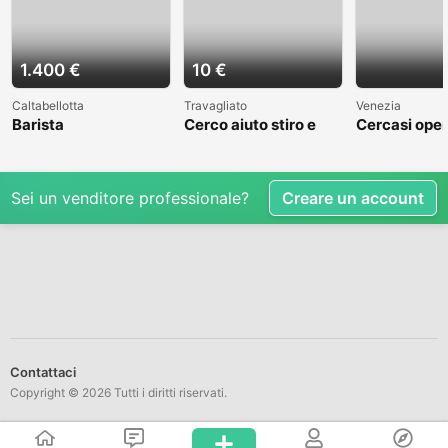
1.400 €
10 €
Caltabellotta
Travagliato
Venezia
Barista
Cerco aiuto stiro e
Cercasi oper
mestieri
cantiere nav
Venezia
Sei un venditore professionale?
Creare un account
Contattaci
Copyright © 2026 Tutti i diritti riservati.