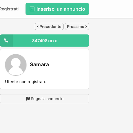
Inserisci un annuncio
egistrati
Precedente
Prossimo
347498xxxx
Samara
Utente non registrato
Segnala annuncio