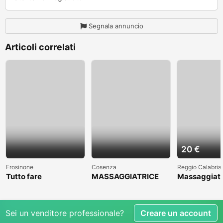
Segnala annuncio
Articoli correlati
20 €
Frosinone
Cosenza
Reggio Calabria
Tutto fare
MASSAGGIATRICE
Massaggiato
PROFESSIONALE A
accompagna
COSENZA CLICCAAA
Sei un venditore professionale?
Creare un account