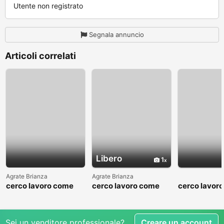
Utente non registrato
Segnala annuncio
Articoli correlati
Libero
1
Agrate Brianza
Agrate Brianza
cerco lavoro come
cerco lavoro come
cerco lavor
fattorino
commesso addetto
fattorino
reparti
Sei un venditore professionale?
Creare un account