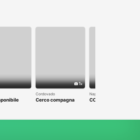
1
1
Cordovado
Napoli
sponibile
Cerco compagna
COLPO DI FULMINE
DA PARTE DI UN
UOMO CHE SFOCI IN
UN MATRIMONIO