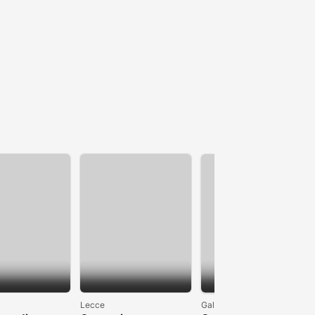
1
Lecce
Galatina