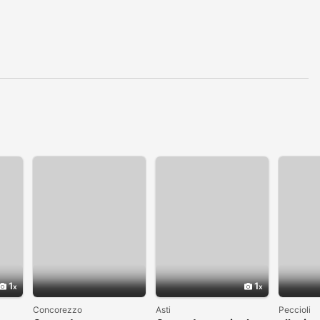
1
1
Concorezzo
Asti
Peccioli