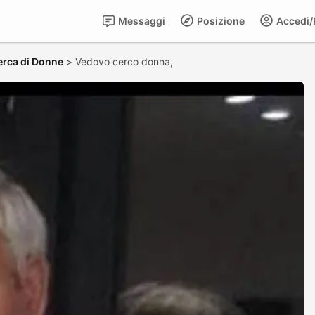
Messaggi
Posizione
Accedi/R
erca di Donne
>
Vedovo cerco donna,