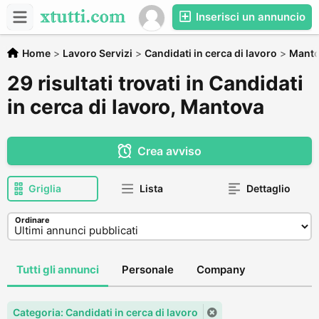
Inserisci un annuncio
Home
>
Lavoro Servizi
>
Candidati in cerca di lavoro
>
Mant
29 risultati trovati in Candidati
in cerca di lavoro, Mantova
Crea avviso
Griglia
Lista
Dettaglio
Ordinare
Tutti gli annunci
Personale
Company
Categoria: Candidati in cerca di lavoro