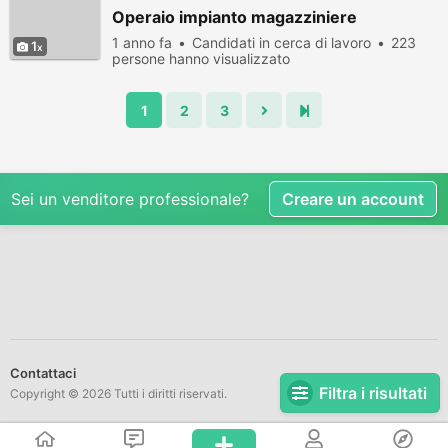
Operaio impianto magazziniere
1 anno fa
Candidati in cerca di lavoro
223
1
persone hanno visualizzato
1
2
3
Sei un venditore professionale?
Creare un account
Contattaci
Filtra i risultati
Copyright © 2026 Tutti i diritti riservati.