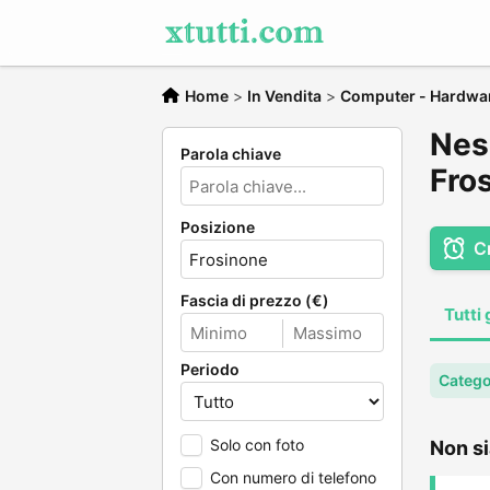
Home
>
In Vendita
>
Computer - Hardwa
Nes
Parola chiave
Fro
Posizione
C
Fascia di prezzo (€)
Tutti 
Periodo
Catego
Solo con foto
Non si
Con numero di telefono