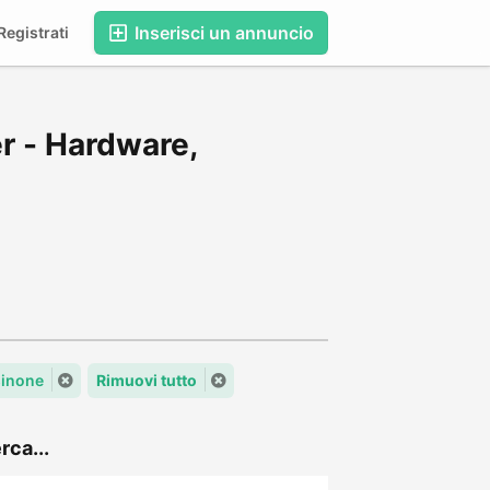
Inserisci un annuncio
egistrati
r - Hardware,
sinone
Rimuovi tutto
rca...