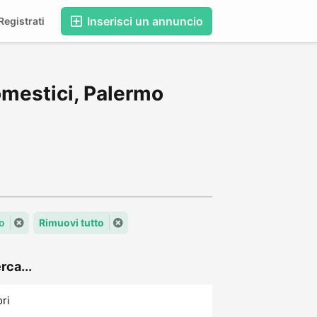
Inserisci un annuncio
egistrati
omestici, Palermo
mo
Rimuovi tutto
rca...
ori