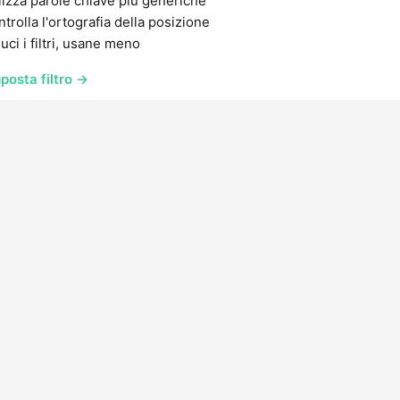
lizza parole chiave più generiche
trolla l'ortografia della posizione
uci i filtri, usane meno
posta filtro →