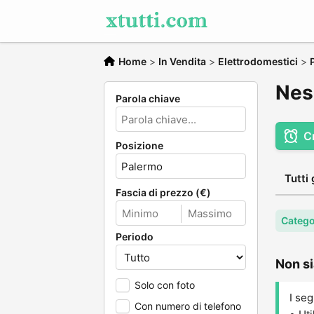
Home
>
In Vendita
>
Elettrodomestici
>
Nes
Parola chiave
C
Posizione
Tutti 
Fascia di prezzo (€)
Catego
Periodo
Non si
Solo con foto
I seg
Con numero di telefono