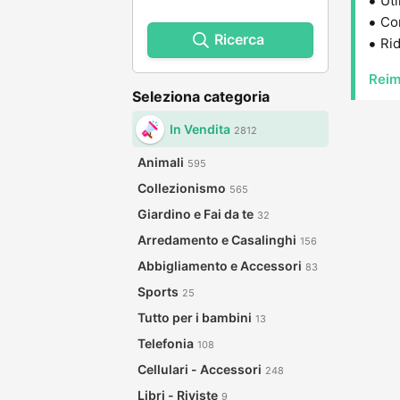
Uti
Con
Ricerca
Rid
Reim
Seleziona categoria
In Vendita
2812
Animali
595
Collezionismo
565
Giardino e Fai da te
32
Arredamento e Casalinghi
156
Abbigliamento e Accessori
83
Sports
25
Tutto per i bambini
13
Telefonia
108
Cellulari - Accessori
248
Libri - Riviste
9