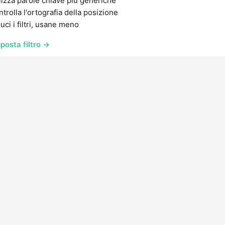
lizza parole chiave più generiche
trolla l'ortografia della posizione
uci i filtri, usane meno
posta filtro →