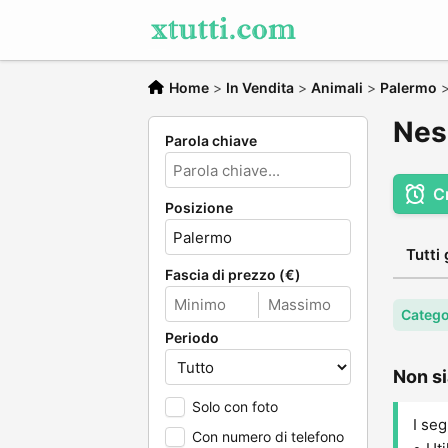
Home
>
In Vendita
>
Animali
>
Palermo
Nes
Parola chiave
C
Posizione
Tutti 
Fascia di prezzo (€)
Catego
Periodo
Non si
Solo con foto
I seg
Con numero di telefono