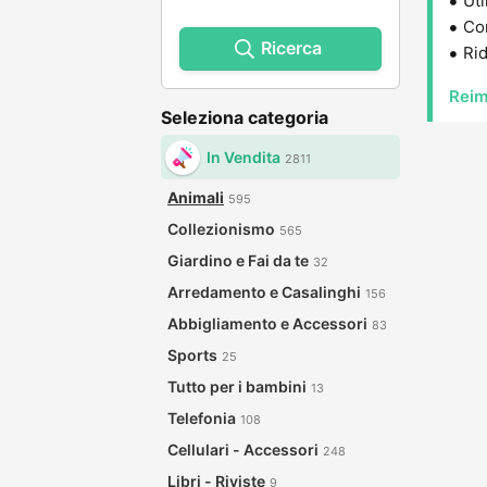
Uti
Con
Ricerca
Rid
Reim
Seleziona categoria
In Vendita
2811
Animali
595
Collezionismo
565
Giardino e Fai da te
32
Arredamento e Casalinghi
156
Abbigliamento e Accessori
83
Sports
25
Tutto per i bambini
13
Telefonia
108
Cellulari - Accessori
248
Libri - Riviste
9