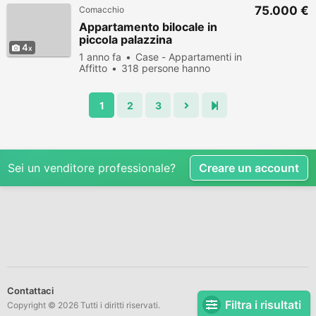
75.000 €
Comacchio
Appartamento bilocale in
piccola palazzina
4
1 anno fa
Case - Appartamenti in
Affitto
318 persone hanno
visualizzato
1
2
3
Sei un venditore professionale?
Creare un account
Contattaci
Filtra i risultati
Copyright © 2026 Tutti i diritti riservati.