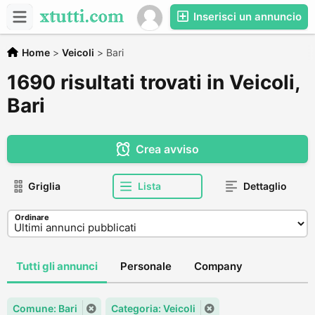
Inserisci un annuncio
Home
>
Veicoli
>
Bari
1690 risultati trovati in Veicoli,
Bari
Crea avviso
Griglia
Lista
Dettaglio
Ordinare
Tutti gli annunci
Personale
Company
Comune: Bari
Categoria: Veicoli