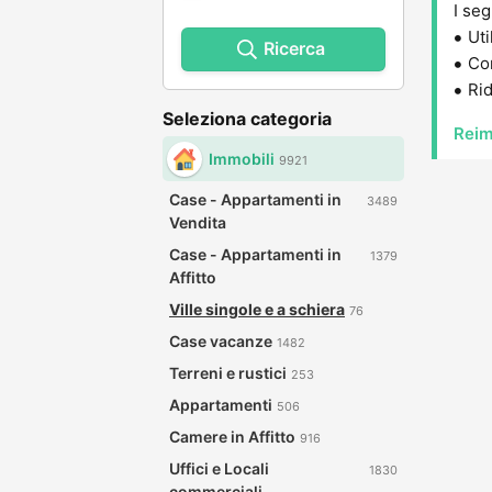
I seg
Uti
Ricerca
Con
Rid
Seleziona categoria
Reim
Immobili
9921
Case - Appartamenti in
3489
Vendita
Case - Appartamenti in
1379
Affitto
Ville singole e a schiera
76
Case vacanze
1482
Terreni e rustici
253
Appartamenti
506
Camere in Affitto
916
Uffici e Locali
1830
commerciali