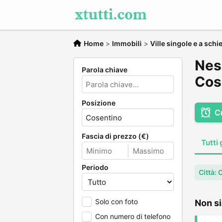
Home
>
Immobili
>
Ville singole e a schi
Ness
Parola chiave
Cos
Posizione
C
Fascia di prezzo (€)
Tutti 
Periodo
Città:
Solo con foto
Non si
Con numero di telefono