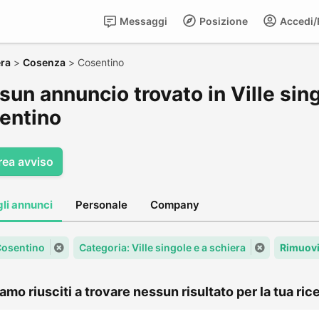
Messaggi
Posizione
Accedi/R
era
>
Cosenza
>
Cosentino
un annuncio trovato in Ville sing
entino
rea avviso
gli annunci
Personale
Company
 Cosentino
Categoria: Ville singole e a schiera
Rimuovi
amo riusciti a trovare nessun risultato per la tua rice