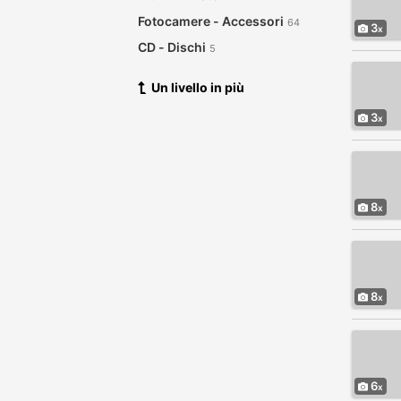
Fotocamere - Accessori
64
3
CD - Dischi
5
Vestiti
25
Un livello in più
Computer - Hardware
66
3
DVD
13
Elettronica
20
Prodotti per l'infanzia
3
Garage Sale
6
8
Salute - Bellezza
119
Scambi
2
Elettrodomestici
46
8
Gioielli - Orologi
10
Strumenti Musicali
28
Articoli Sportivi - Biciclette
89
Biglietti
6
21