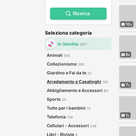
Ricerca
10
Seleziona categoria
In Vendita
2811
6
Animali
595
Collezionismo
565
Giardino e Fai da te
32
Arredamento e Casalinghi
156
7
Abbigliamento e Accessori
83
Sports
25
Tutto per i bambini
13
1
Telefonia
108
Cellulari - Accessori
248
Libri - Riviste
9