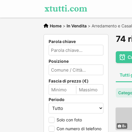
Home
>
In Vendita
>
Arredamento e Casal
74 r
Parola chiave
C
Posizione
Tutti 
Fascia di prezzo (€)
Catego
Periodo
Solo con foto
8
Con numero di telefono