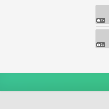
Giocattoli - Giochi - Hobby
11
Video Games - Consoles
39
Altro
414
2
3