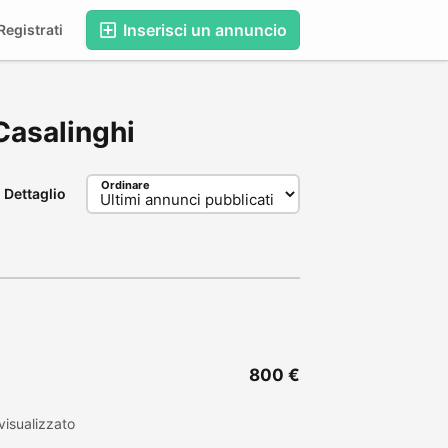
Inserisci un annuncio
egistrati
 Casalinghi
Ordinare
Dettaglio
800 €
isualizzato