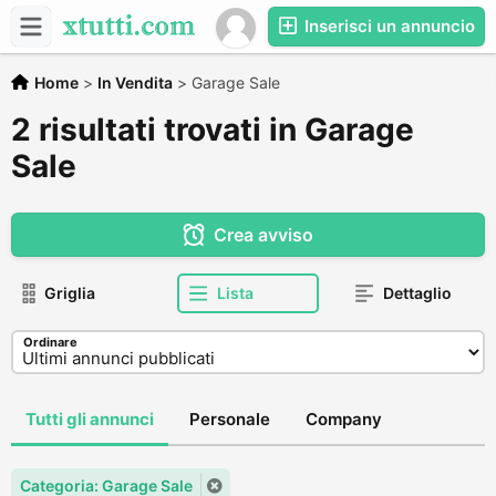
Inserisci un annuncio
Home
>
In Vendita
>
Garage Sale
2 risultati trovati in Garage
Sale
Crea avviso
Griglia
Lista
Dettaglio
Ordinare
Tutti gli annunci
Personale
Company
Categoria: Garage Sale