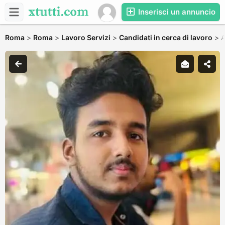
Inserisci un annuncio
Roma
>
Roma
>
Lavoro Servizi
>
Candidati in cerca di lavoro
>
A