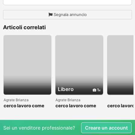
Segnala annuncio
Articoli correlati
Libero
1
Agrate Brianza
Agrate Brianza
cerco lavoro come
cerco lavoro come
cerco lavor
fattorino
commesso addetto
fattorino
reparti
Sei un venditore professionale?
Creare un account