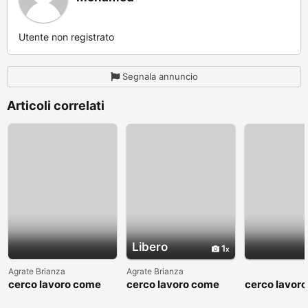
Utente non registrato
Segnala annuncio
Articoli correlati
Libero
1
Agrate Brianza
Agrate Brianza
cerco lavoro come
cerco lavoro come
cerco lavor
fattorino
commesso addetto
fattorino
reparti