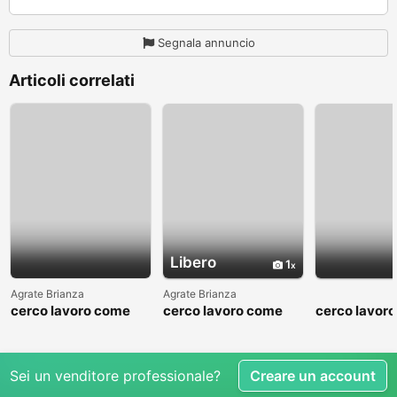
Segnala annuncio
Articoli correlati
Libero
1
Agrate Brianza
Agrate Brianza
cerco lavoro come
cerco lavoro come
cerco lavor
fattorino
commesso addetto
fattorino
reparti
Sei un venditore professionale?
Creare un account