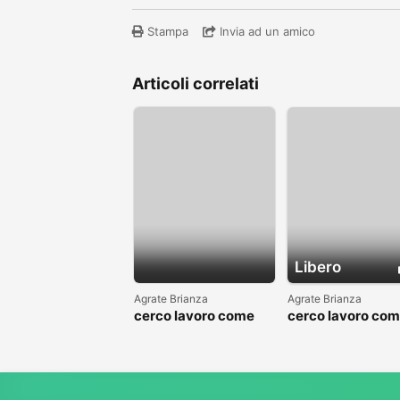
Stampa
Invia ad un amico
Articoli correlati
Libero
Agrate Brianza
Agrate Brianza
cerco lavoro come
cerco lavoro co
fattorino
commesso addet
reparti