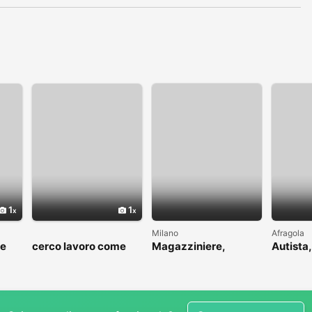
1
1
Milano
Afragola
me
cerco lavoro come
Magazziniere,
Autista,
to
fattorino
muratore, idraulico,
driver
ins.pannelli