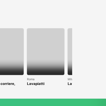
Roma
Milano
 corriere,
Lavapiatti
Lavoro come pulizie
anche magazzino