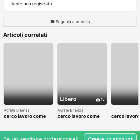
Utente non registrato
Segnala annuncio
Articoli correlati
Libero
1
Agrate Brianza
Agrate Brianza
cerco lavoro come
cerco lavoro come
cerco lavor
fattorino
commesso addetto
fattorino
reparti
Sei un venditore professionale?
Creare un account