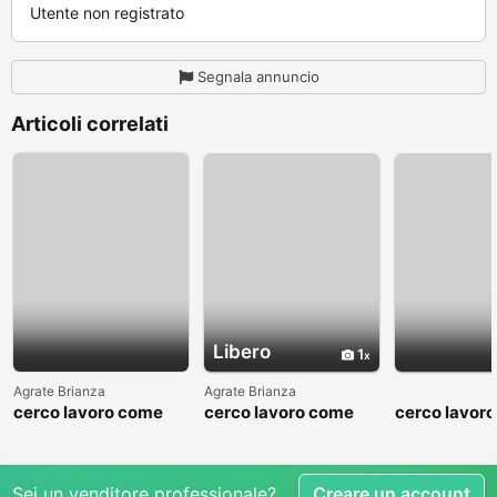
Utente non registrato
Segnala annuncio
Articoli correlati
Libero
1
Agrate Brianza
Agrate Brianza
cerco lavoro come
cerco lavoro come
cerco lavor
fattorino
commesso addetto
fattorino
reparti
Sei un venditore professionale?
Creare un account