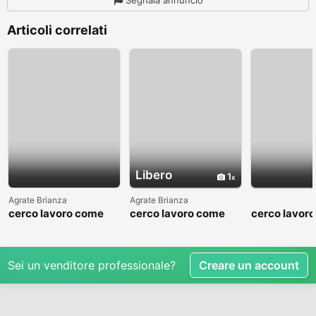
Articoli correlati
Libero
1
Agrate Brianza
Agrate Brianza
cerco lavoro come
cerco lavoro come
cerco lavor
fattorino
commesso addetto
fattorino
reparti
Sei un venditore professionale?
Creare un account