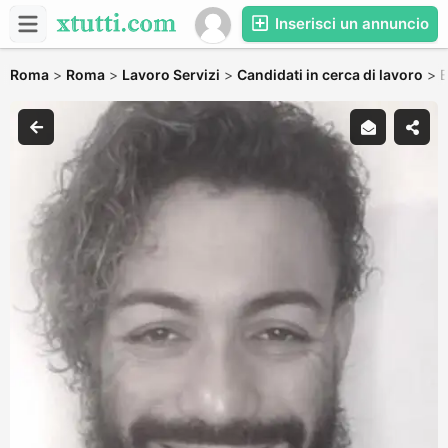
Inserisci un annuncio
Roma
>
Roma
>
Lavoro Servizi
>
Candidati in cerca di lavoro
>
B