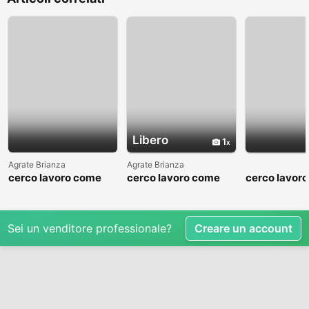
Libero
1
Agrate Brianza
Agrate Brianza
cerco lavoro come
cerco lavoro come
cerco lavor
fattorino
commesso addetto
fattorino
reparti
Sei un venditore professionale?
Creare un account