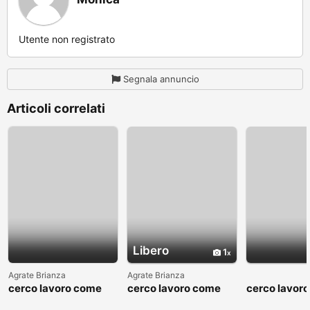
Utente non registrato
Segnala annuncio
Articoli correlati
Libero
1
Agrate Brianza
Agrate Brianza
cerco lavoro come
cerco lavoro come
cerco lavor
fattorino
commesso addetto
fattorino