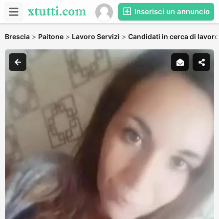
Inserisci un annuncio
Brescia
>
Paitone
>
Lavoro Servizi
>
Candidati in cerca di lavoro