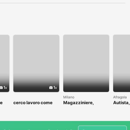
1
1
Milano
Afragola
me
cerco lavoro come
Magazziniere,
Autista,
to
fattorino
muratore, idraulico,
driver
ins.pannelli