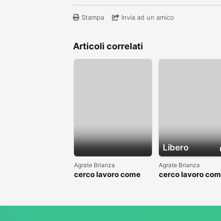
Stampa
Invia ad un amico
Articoli correlati
Libero
Agrate Brianza
Agrate Brianza
cerco lavoro come
cerco lavoro co
fattorino
commesso addet
reparti