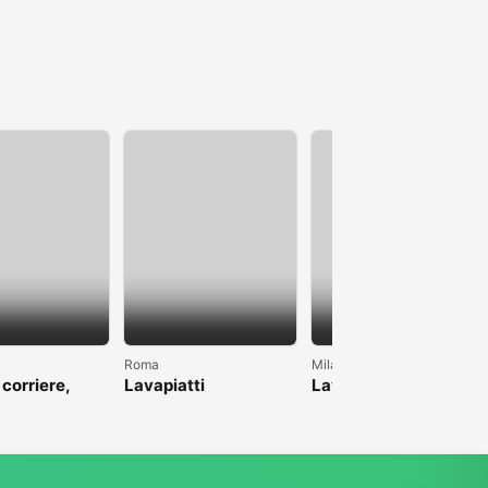
Roma
Milano
 corriere,
Lavapiatti
Lavoro come pulizie
anche magazzino