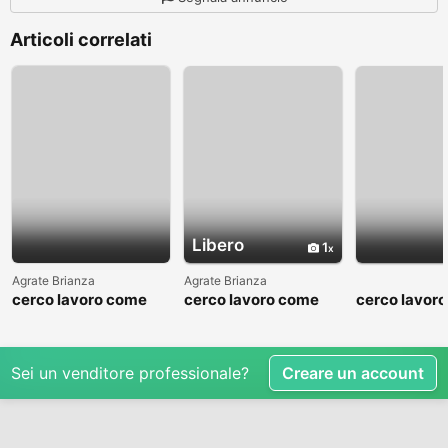
Articoli correlati
Libero
1
Agrate Brianza
Agrate Brianza
cerco lavoro come
cerco lavoro come
cerco lavor
fattorino
commesso addetto
fattorino
reparti
Sei un venditore professionale?
Creare un account