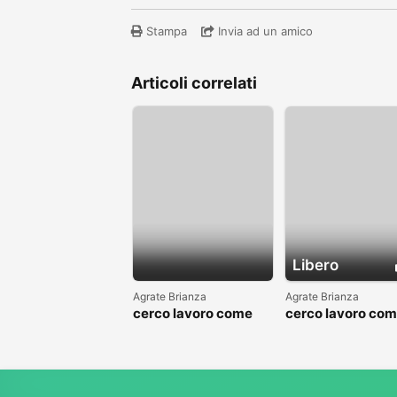
Stampa
Invia ad un amico
Articoli correlati
Libero
Agrate Brianza
Agrate Brianza
cerco lavoro come
cerco lavoro co
fattorino
commesso addet
reparti