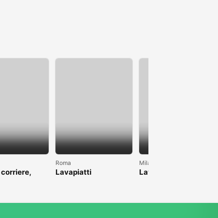
Roma
Milano
 corriere,
Lavapiatti
Lavoro come pulizie
anche magazzino