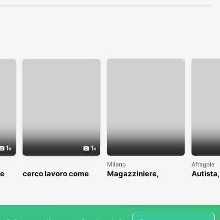
1
1
Milano
Afragola
me
cerco lavoro come
Magazziniere,
Autista,
to
fattorino
muratore, idraulico,
driver
ins.pannelli