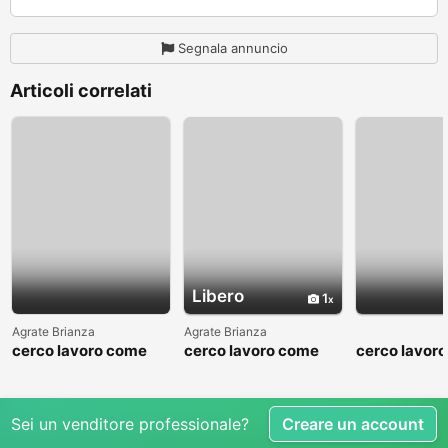
Segnala annuncio
Articoli correlati
Libero
1
Agrate Brianza
Agrate Brianza
cerco lavoro come
cerco lavoro come
cerco lavor
fattorino
commesso addetto
fattorino
reparti
Sei un venditore professionale?
Creare un account