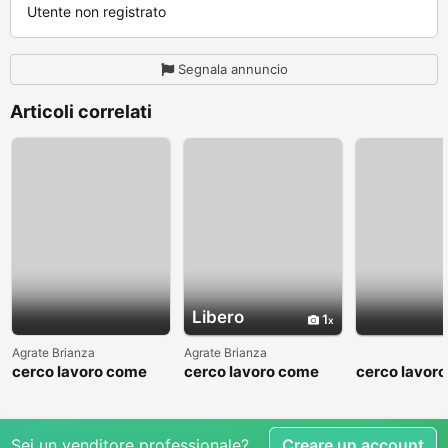
Utente non registrato
Segnala annuncio
Articoli correlati
Libero
1
Agrate Brianza
Agrate Brianza
cerco lavoro come
cerco lavoro come
cerco lavor
fattorino
commesso addetto
fattorino
reparti
Sei un venditore professionale?
Creare un account