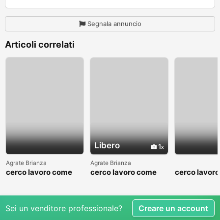
Segnala annuncio
Articoli correlati
Libero
1
Agrate Brianza
Agrate Brianza
cerco lavoro come
cerco lavoro come
cerco lavor
fattorino
commesso addetto
fattorino
reparti
Sei un venditore professionale?
Creare un account