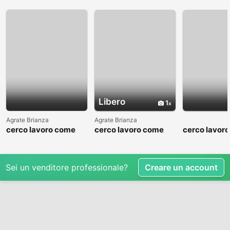
Libero
1
Agrate Brianza
Agrate Brianza
cerco lavoro come
cerco lavoro come
cerco lavor
fattorino
commesso addetto
fattorino
reparti
Sei un venditore professionale?
Creare un account