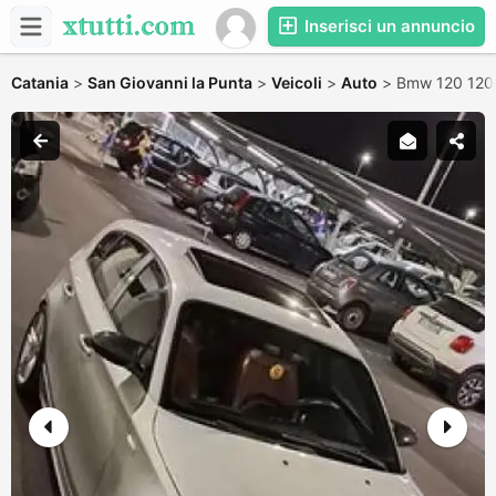
Inserisci un annuncio
Catania
>
San Giovanni la Punta
>
Veicoli
>
Auto
>
Bmw 120 120d