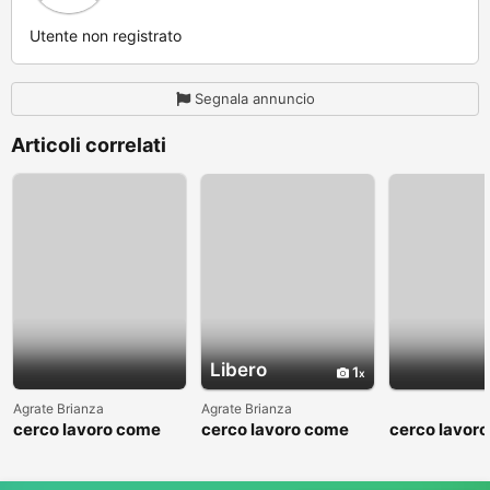
Utente non registrato
Segnala annuncio
Articoli correlati
Libero
1
Agrate Brianza
Agrate Brianza
cerco lavoro come
cerco lavoro come
cerco lavor
fattorino
commesso addetto
fattorino
reparti