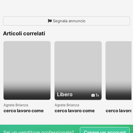
Segnala annuncio
Articoli correlati
Libero
1
Agrate Brianza
Agrate Brianza
cerco lavoro come
cerco lavoro come
cerco lavor
fattorino
commesso addetto
fattorino
reparti
Sei un venditore professionale?
Creare un account