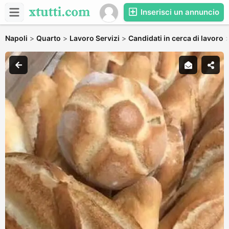
Inserisci un annuncio
Napoli
>
Quarto
>
Lavoro Servizi
>
Candidati in cerca di lavoro