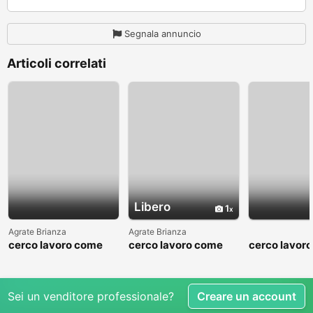
Segnala annuncio
Articoli correlati
Libero
1
Agrate Brianza
Agrate Brianza
cerco lavoro come
cerco lavoro come
cerco lavor
fattorino
commesso addetto
fattorino
reparti
Sei un venditore professionale?
Creare un account