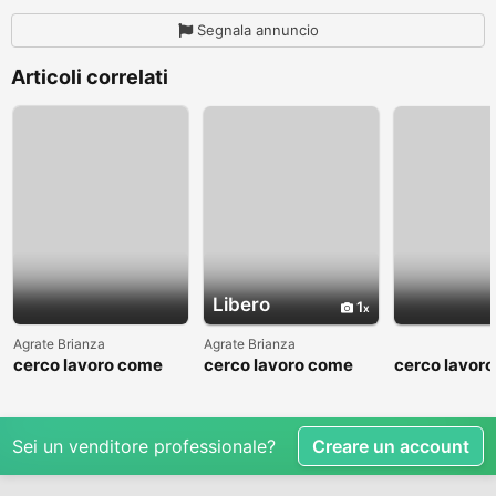
Segnala annuncio
Articoli correlati
Libero
1
Agrate Brianza
Agrate Brianza
cerco lavoro come
cerco lavoro come
cerco lavor
fattorino
commesso addetto
fattorino
reparti
Sei un venditore professionale?
Creare un account