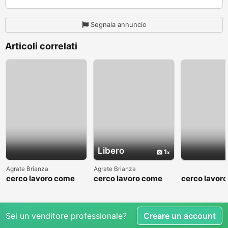
Segnala annuncio
Articoli correlati
Libero
1
Agrate Brianza
Agrate Brianza
cerco lavoro come
cerco lavoro come
cerco lavor
fattorino
commesso addetto
fattorino
reparti
Sei un venditore professionale?
Creare un account