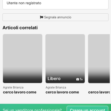
Utente non registrato
Segnala annuncio
Articoli correlati
Libero
1
Agrate Brianza
Agrate Brianza
cerco lavoro come
cerco lavoro come
cerco lavor
fattorino
commesso addetto
fattorino
reparti
Sei un venditore professionale?
Creare un account