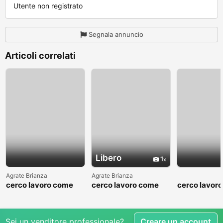
Utente non registrato
Segnala annuncio
Articoli correlati
Libero
1
Agrate Brianza
Agrate Brianza
cerco lavoro come
cerco lavoro come
cerco lavor
fattorino
commesso addetto
fattorino
reparti
Sei un venditore professionale?
Creare un account