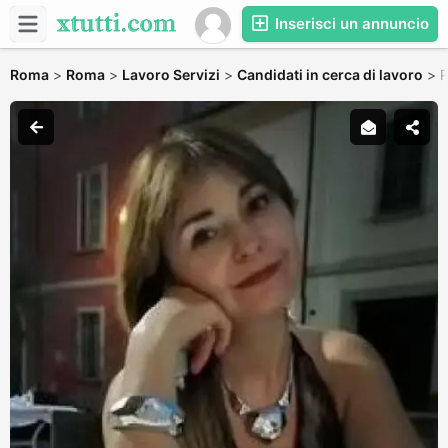
Inserisci un annuncio
Roma
>
Roma
>
Lavoro Servizi
>
Candidati in cerca di lavoro
>
P