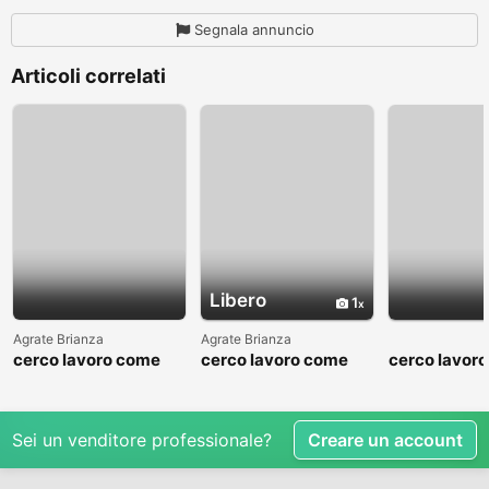
Segnala annuncio
Articoli correlati
Libero
1
Agrate Brianza
Agrate Brianza
cerco lavoro come
cerco lavoro come
cerco lavor
fattorino
commesso addetto
fattorino
reparti
Sei un venditore professionale?
Creare un account