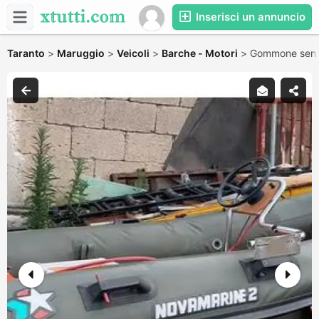
Inserisci un annuncio
Taranto
>
Maruggio
>
Veicoli
>
Barche - Motori
>
Gommone senz