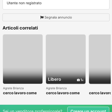
Utente non registrato
Segnala annuncio
Articoli correlati
Libero
1
Agrate Brianza
Agrate Brianza
cerco lavoro come
cerco lavoro come
cerco lavor
fattorino
commesso addetto
fattorino
reparti
Sei un venditore professionale?
Creare un account