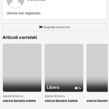
Utente non registrato
Segnala annuncio
Articoli correlati
Libero
1
Agrate Brianza
Agrate Brianza
cerco lavoro come
cerco lavoro come
cerco lavor
fattorino
commesso addetto
fattorino
reparti