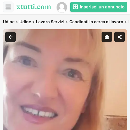
Inserisci un annuncio
Udine
>
Udine
>
Lavoro Servizi
>
Candidati in cerca di lavoro
>