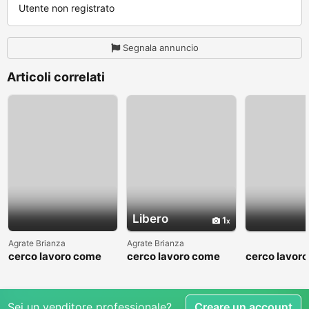
Utente non registrato
Segnala annuncio
Articoli correlati
Libero
1
Agrate Brianza
Agrate Brianza
cerco lavoro come
cerco lavoro come
cerco lavor
fattorino
commesso addetto
fattorino
reparti
Sei un venditore professionale?
Creare un account