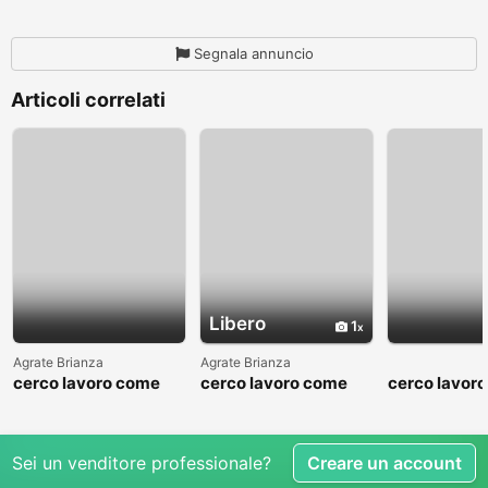
Segnala annuncio
Articoli correlati
Libero
1
Agrate Brianza
Agrate Brianza
cerco lavoro come
cerco lavoro come
cerco lavor
fattorino
commesso addetto
fattorino
reparti
Sei un venditore professionale?
Creare un account