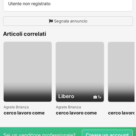
Utente non registrato
Segnala annuncio
Articoli correlati
Libero
1
Agrate Brianza
Agrate Brianza
cerco lavoro come
cerco lavoro come
cerco lavor
fattorino
commesso addetto
fattorino
reparti
Sei un venditore professionale?
Creare un account