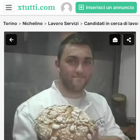
Inserisci un annuncio
Torino
>
Nichelino
>
Lavoro Servizi
>
Candidati in cerca di lavo