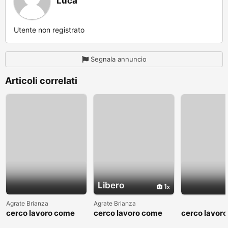
Luca
Utente non registrato
Segnala annuncio
Articoli correlati
Libero
1
Agrate Brianza
Agrate Brianza
cerco lavoro come
cerco lavoro come
cerco lavor
fattorino
commesso addetto
fattorino